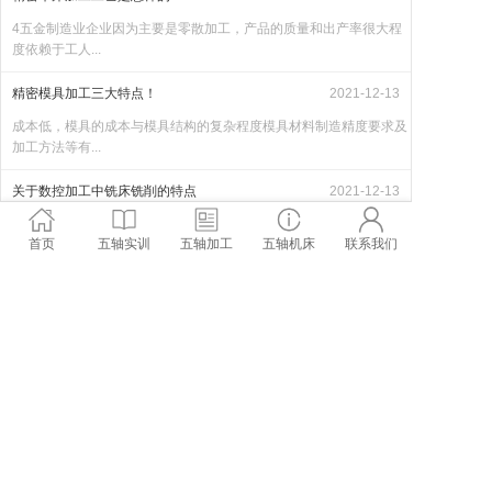
4五金制造业企业因为主要是零散加工，产品的质量和出产率很大程
度依赖于工人...
精密模具加工三大特点！
2021-12-13
成本低，模具的成本与模具结构的复杂程度模具材料制造精度要求及
加工方法等有...
关于数控加工中铣床铣削的特点
2021-12-13
3加工精度高加工质量稳定可靠，数控装置的脉冲当量一般为
首页
五轴实训
五轴加工
五轴机床
联系我们
0.001mm，高...
精密模具有哪些特点？
2021-12-11
精密模具加工着重点肯定是在精密上，精密模具对于尺寸公差的要求
是非常高的，...
行业新闻
MORE+